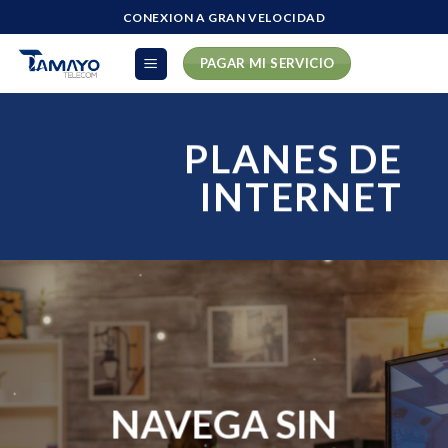
Skip
CONEXION A GRAN VELOCIDAD
to
content
PAGAR MI SERVICIO
PLANES DE
INTERNET
NAVEGA SIN