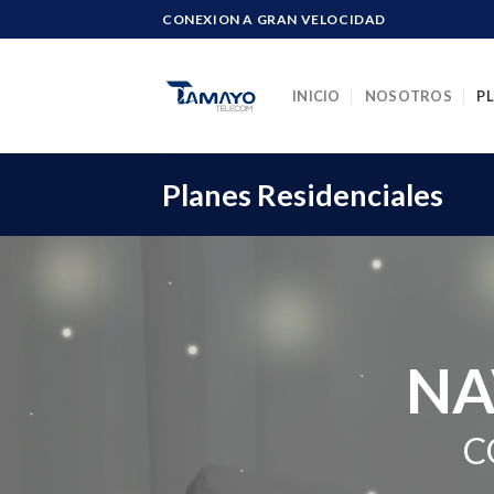
Skip
CONEXION A GRAN VELOCIDAD
to
content
INICIO
NOSOTROS
P
Planes Residenciales
NA
C