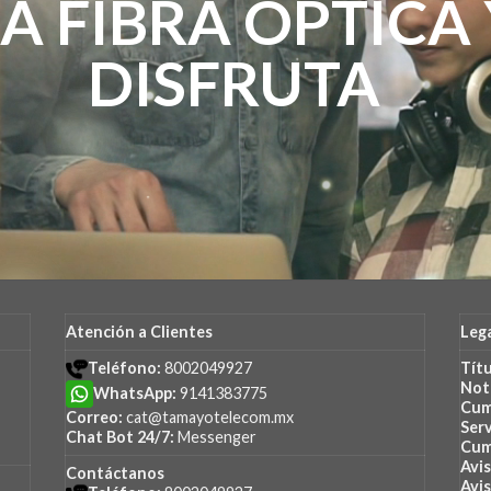
LA FIBRA ÓPTICA 
DISFRUTA
Atención a Clientes
Leg
Teléfono:
8002049927
Tít
No
WhatsApp:
9141383775
Cum
Correo:
cat@tamayotelecom.mx
Serv
Chat Bot 24/7:
Messenger
Cum
Avi
Contáctanos
Avis