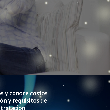
s y conoce costos
ión y requisitos de
tratación.