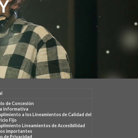
Y
al
ulo de Concesión
ta
informativa
plimiento
a los Lineamientos de Calidad del
icio Fijo
plimiento Lineamientos de Accesibilidad
sos importantes
o de Privacidad