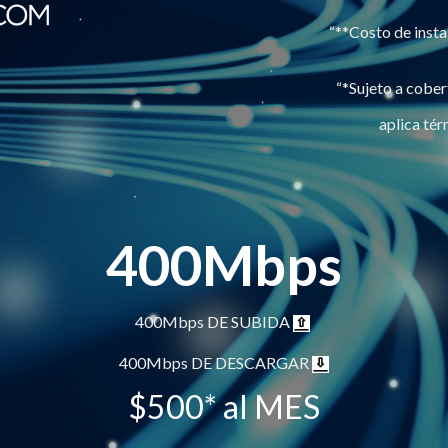
“**Costo de inst
“*Sujeto a cobert
aplica tér
400Mbps
400Mbps DE SUBIDA
400Mbps DE DESCARGAR
$500* al MES